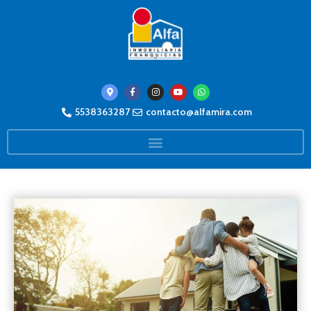
5538363287
contacto@alfamira.com