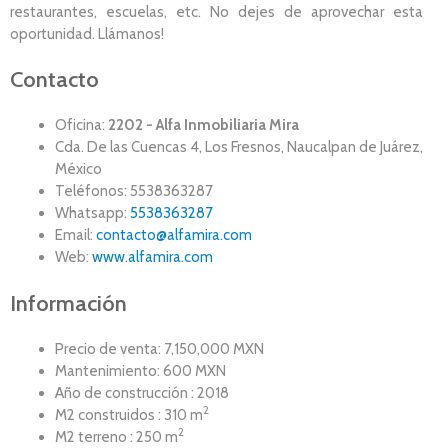
restaurantes, escuelas, etc. No dejes de aprovechar esta
oportunidad. Llámanos!
Contacto
Oficina:
2202 - Alfa Inmobiliaria Mira
Cda. De las Cuencas 4, Los Fresnos, Naucalpan de Juárez,
México
Teléfonos: 5538363287
Whatsapp:
5538363287
Email:
contacto@alfamira.com
Web:
www.alfamira.com
Información
Precio de venta: 7,150,000 MXN
Mantenimiento: 600 MXN
Año de construcción : 2018
2
M2 construidos : 310 m
2
M2 terreno : 250 m