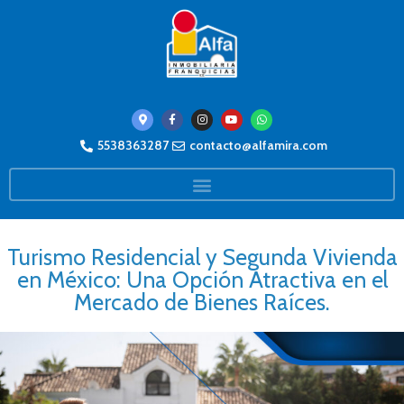
5538363287
contacto@alfamira.com
Turismo Residencial y Segunda Vivienda
en México: Una Opción Atractiva en el
Mercado de Bienes Raíces.