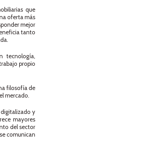
biliarias que
una oferta más
esponder mejor
eneficia tanto
ada.
n tecnología,
trabajo propio
a filosofía de
el mercado.
digitalizado y
frece mayores
nto del sector
, se comunican