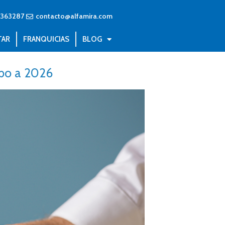
8363287
contacto@alfamira.com
TAR
FRANQUICIAS
BLOG
mbo a 2026