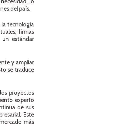
 necesidad, lo
nes del país.
 la tecnología
tuales, firmas
o un estándar
ente y ampliar
sto se traduce
 los proyectos
iento experto
ntinua de sus
resarial. Este
un mercado más