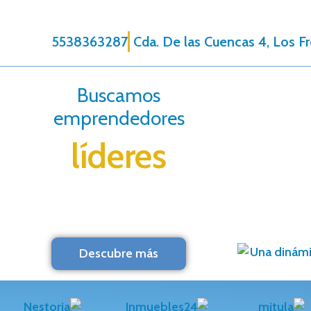
5538363287
Cda. De las Cuencas 4, Los F
Buscamos
emprendedores
líderes
Descubre más