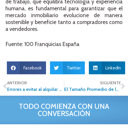
de trabajo, que equilibra tecnología y experiencia
humana, es fundamental para garantizar que el
mercado inmobiliario evolucione de manera
sostenible y beneficie tanto a compradores como
a vendedores.
Fuente: 100 Franquicias España
Facebook
Twitter
LinkedIn
ANTERIOR
SIGUIENTE
Errores a evitar al alquilar una propiedad
El Tamaño Promedio de los Departamentos en México: Una Tendencia en Reducción
TODO COMIENZA CON UNA
CONVERSACIÓN