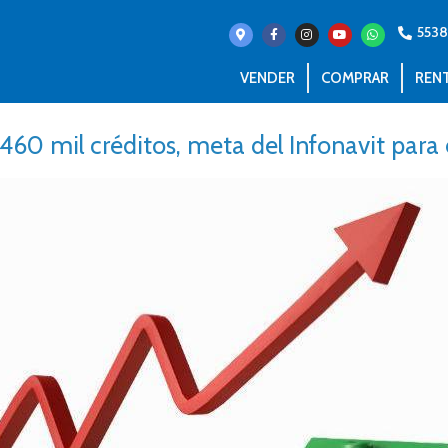
553
VENDER
COMPRAR
REN
460 mil créditos, meta del Infonavit para