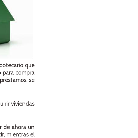
ipotecario que
o para compra
 préstamos se
irir viviendas
r de ahora un
r, mientras el