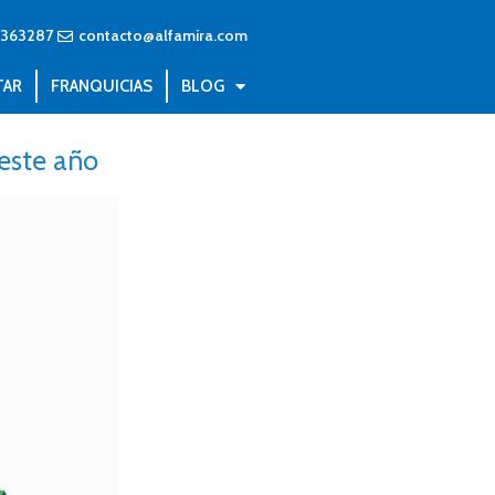
8363287
contacto@alfamira.com
TAR
FRANQUICIAS
BLOG
 este año