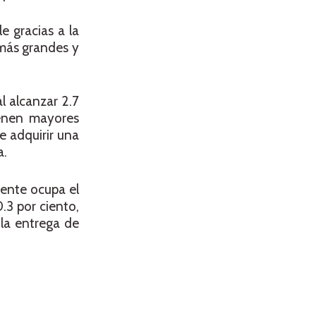
e gracias a la
 más grandes y
l alcanzar 2.7
ienen mayores
e adquirir una
a.
mente ocupa el
.3 por ciento,
 la entrega de